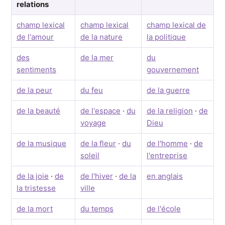
relations
champ lexical
champ lexical
champ lexical de
de l'amour
de la nature
la politique
des
de la mer
du
sentiments
gouvernement
de la peur
du feu
de la guerre
de la beauté
de l'espace
·
du
de la religion
·
de
voyage
Dieu
de la musique
de la fleur
·
du
de l'homme
·
de
soleil
l'entreprise
de la joie
·
de
de l'hiver
·
de la
en anglais
la tristesse
ville
de la mort
du temps
de l'école