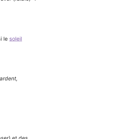
i le
soleil
 ardent,
ser) et des