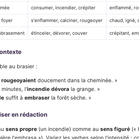
fumée
consumer, incendier, crépiter
enflammé, ro
 foyer
s'enflammer, calciner, rougeoyer
chaud, igné, 
embrasement
étinceler, dévorer, couver
crépitant, em
ontexte
ble au brasier :
rougeoyaient
doucement dans la cheminée. »
minutes, l'
incendie
dévora
la grange. »
le
suffit à
embraser
la forêt sèche. »
iser en rédaction
 au
sens propre
(un incendie) comme au
sens figuré
(« 
olère l'embrasa »). Variez les verbes selon l'intensité :
c