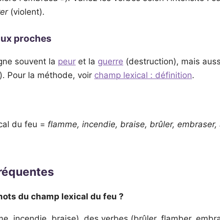
er
(violent).
aux proches
gne souvent la
peur
et la
guerre
(destruction), mais auss
e). Pour la méthode, voir
champ lexical : définition
.
cal du feu =
flamme, incendie, braise, brûler, embraser,
fréquentes
mots du champ lexical du feu ?
, incendie, braise), des verbes (brûler, flamber, embra