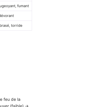
ugeoyant, fumant
dévorant
brasé, torride
le feu de la
ouver
(faible) →