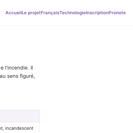
Accueil
Le projet
Français
Technologie
Inscription
Pronote
 l'incendie. Il
au sens figuré,
nt, incandescent