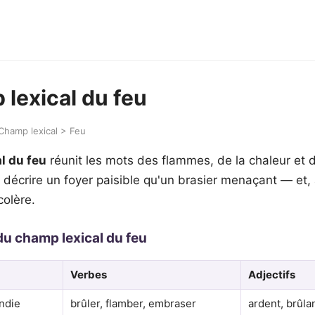
 lexical du feu
 Champ lexical > Feu
l du feu
réunit les mots des flammes, de la chaleur et de
à décrire un foyer paisible qu'un brasier menaçant — et, 
colère.
du champ lexical du feu
Verbes
Adjectifs
endie
brûler, flamber, embraser
ardent, brûla