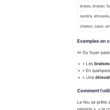
braise, brasier, 
cendre, étincelle,
chaleur, lueur, 
Exemples en c
✏️ Du foyer paisi
« Les
braises
« En quelques 
« Une
étincel
Comment l'util
Le feu se prête
passion », « la c