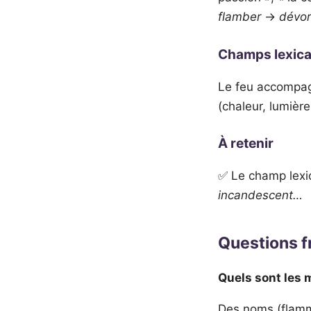
flamber
→
dévor
Champs lexic
Le feu accompa
(chaleur, lumièr
À retenir
✅ Le champ lexi
incandescent…
Questions 
Quels sont les 
Des noms (flamme